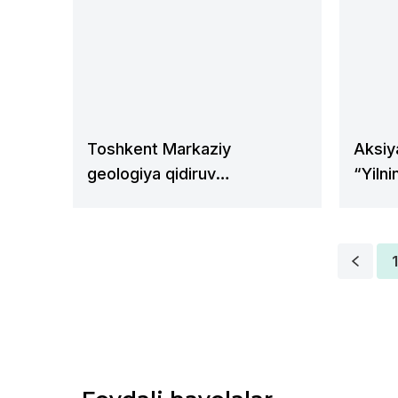
Toshkent Markaziy
Aksiy
geologiya qidiruv
“Yiln
ekspeditsiyasida “Yilning
geolo
eng faol yosh mutaxassisi”
xodiml
ko‘rik-tanlovi qizg‘in davom
1
etmoqda