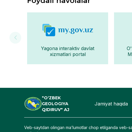
Foydali havolalar
Yagona interaktiv davlat
O'
xizmatlari portal
Mo
"O‘ZBEK
Jamiyat haqida
GEOLOGIYA
QIDIRUV" AJ
Veb-saytdan olingan maʼlumotlar chop etilganda veb-sa