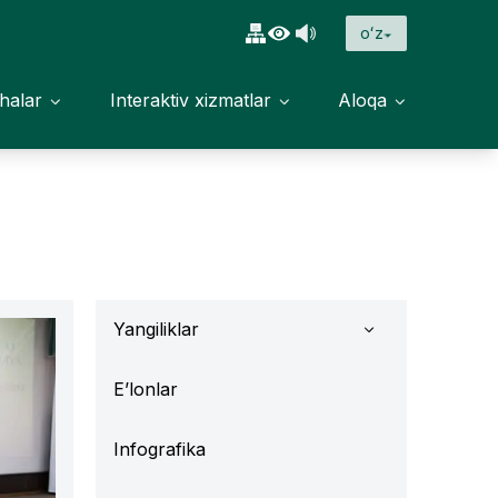
oʻz
halar
Interaktiv xizmatlar
Aloqa
Yangiliklar
E’lonlar
Infografika