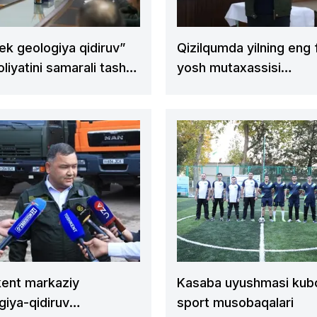
ek geologiya qidiruv”
Qizilqumda yilning eng 
liyatini samarali tashkil
yosh mutaxassisi
da xalqaro standart
aniqlanmoqda
 etilmoqda
ent markaziy
Kasaba uyushmasi kub
giya-qidiruv
sport musobaqalari