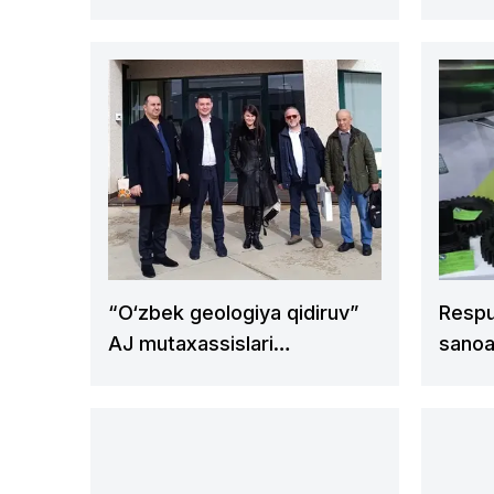
mavzusida o'tkazilgan o‘quv-
ekspe
seminardan fotolavhalar
tashki
“O‘zbek geologiya qidiruv”
Respu
AJ mutaxassislari
sanoa
Ispaniyaning “TECSO.S.A”
korxonasi faoliyati bilan
tanishishdi