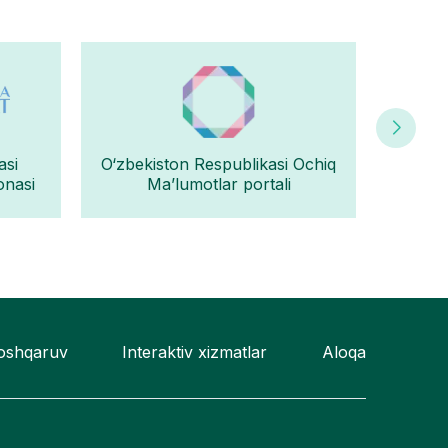
asi
O‘zbekiston Respublikasi Ochiq
Oʻz
onasi
Ma’lumotlar portali
boshqaruv
Interaktiv xizmatlar
Aloqa