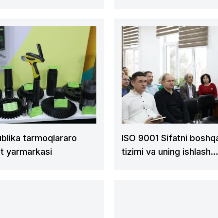
ditsiyasida press-tur
l etildi
blika tarmoqlararo
ISO 9001 Sifatni boshq
t yarmarkasi
tizimi va uning ishlash
jarayonlari haqida semi
tashkil etild