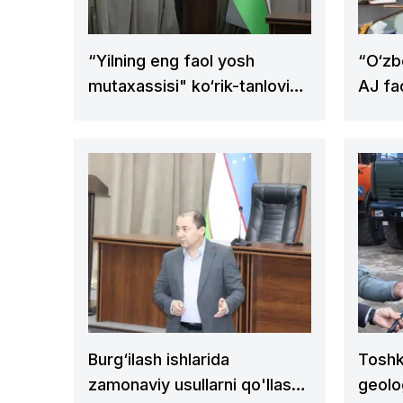
“Yilning eng faol yosh
“O‘zb
mutaxassisi" ko‘rik-tanloviga
AJ fao
start berildi
etish
joriy
Burg‘ilash ishlarida
Toshk
zamonaviy usullarni qo'llash
geolo