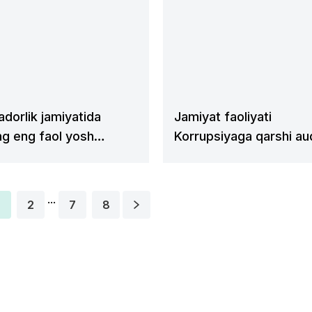
adorlik jamiyatida
Jamiyat faoliyati
ing eng faol yosh
Korrupsiyaga qarshi au
gi va muhandis texnik
o‘tkazilmoqda
ari” aniqlandi
...
2
7
8