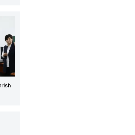
arish
nar