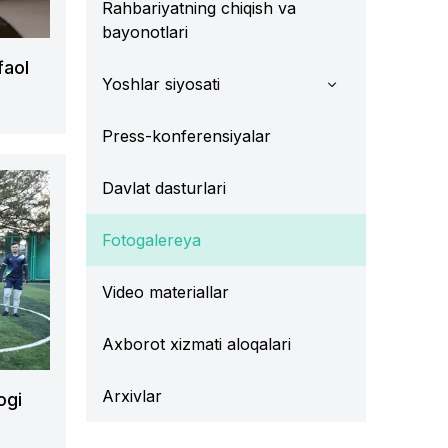
Rahbariyatning chiqish va
bayonotlari
faol
Yoshlar siyosati
Press-konferensiyalar
Davlat dasturlari
Fotogalereya
Video materiallar
Axborot xizmati aloqalari
Arxivlar
ogi