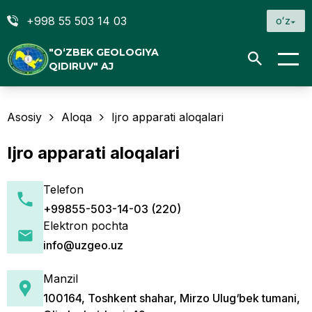
+998 55 503 14 03
oʻz
"O‘ZBEK GEOLOGIYA
QIDIRUV" AJ
Asosiy
Aloqa
Ijro apparati aloqalari
Ijro apparati aloqalari
Telefon
+99855-503-14-03 (220)
Elektron pochta
info@uzgeo.uz
Manzil
100164, Toshkent shahar, Mirzo Ulug‘bek tumani,