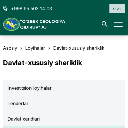
+998 55 503 14 03
oʻz
"O‘ZBEK GEOLOGIYA
QIDIRUV" AJ
Asosiy
Loyihalar
Davlat-xususiy sheriklik
Davlat-xususiy sheriklik
Investitsion loyihalar
Tenderlar
Davlat xaridlari