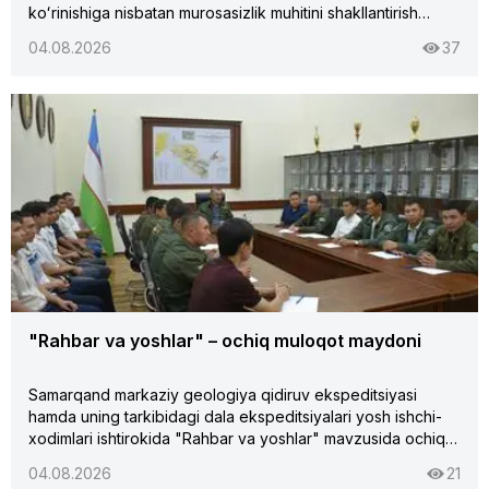
koʻrinishiga nisbatan murosasizlik muhitini shakllantirish
maqsadida "Oʻzbekiston Respublikasining ayrim qonun
04.08.2026
37
hujjatlarining korrupsiyaga qarshi kurashishda
samaradorligini oshirishga, korrupsiyaga oid jinoyatlar
uchun javobgarlik muqarrarligini taʼminlashga qaratilgan
qoʻshimcha va oʻzgartirishlar kiritish toʻgʻrisida"gi Qonunga
bagʻishlangan targʻibot tadbiri oʻtkazildi.Tadbirda
qonunning mazmun-mohiyati, qabul qilinishining ahamiyati,
korrupsiyaning oldini olish, halollik tamoyillarini
mustahkamlash hamda davlat xizmatchilarining masʼuliyatini
oshirishga qaratilgan asosiy jihatlar yuzasidan tushuntirishlar
berildi.
"Rahbar va yoshlar" – ochiq muloqot maydoni
Samarqand markaziy geologiya qidiruv ekspeditsiyasi
hamda uning tarkibidagi dala ekspeditsiyalari yosh ishchi-
xodimlari ishtirokida "Rahbar va yoshlar" mavzusida ochiq
muloqot tashkil etildi. Uchrashuv davomida yosh
04.08.2026
21
mutaxassislarning mehnat faoliyati, kasbiy rivojlanishi,