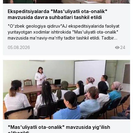
Ekspeditsiyalarda "Mas'uliyatli ota-onalik"
mavzusida davra suhbatlari tashkil etildi
"O'zbek geologiya qidiruv"AJ ekspeditsiyalarida faoliyat
yuritayotgan xodimlar ishtirokida "Mas'uliyatli ota-onalik"
mavzusida ma'naviy-ma'rifiy tadbir tashkil etildi. Tadbir
davomida oilada sog'lom ma'naviy muhitni shakllantirish,
05.08.2026
24
farzand tarbiyasida ota-onaning mas'uliyati, oilaviy
qadriyatlarni asrab-avaylash hamda farzandlar uchun mehr-
oqibat va e'tibor muhimligi haqida so'z yuritildi. Uchrashuv
yakunida ishtirokchilar mavzu yuzasidan fikr almashib,
mas'uliyatli ota-onalik jamiyatning barqaror rivojlanishi va
barkamol avlodni tarbiyalashning muhim omillaridan biri
ekani ta'kidlandi.
"Mas'uliyatli ota-onalik" mavzusida yig'ilish