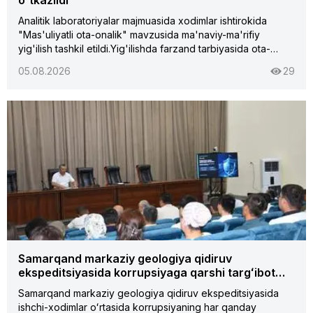
o'tkazildi
Analitik laboratoriyalar majmuasida xodimlar ishtirokida
"Mas'uliyatli ota-onalik" mavzusida ma'naviy-ma'rifiy
yig'ilish tashkil etildi.Yig'ilishda farzand tarbiyasida ota-
onaning mas'uliyati, oilada sog'lom ma'naviy muhitni
05.08.2026
29
shakllantirish, yoshlarni milliy qadriyatlar ruhida tarbiyalash
hamda ularning ta'lim-tarbiyasiga e'tiborni kuchaytirish
masalalari muhokama qilindi.Tadbir yakunida mas'uliyatli
ota-onalikning ahamiyati yana bir bor ta'kidlanib,
ishtirokchilar mavzu yuzasidan fikr almashdilar.
Samarqand markaziy geologiya qidiruv
ekspeditsiyasida korrupsiyaga qarshi targʻibot…
Samarqand markaziy geologiya qidiruv ekspeditsiyasida
ishchi-xodimlar oʻrtasida korrupsiyaning har qanday