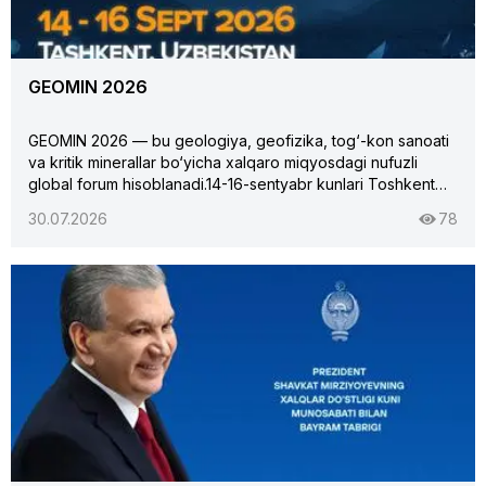
(Yagona milliy mehnat tizimi — YAMMT) amal qiladi. Xodim
bilan tuzilgan mehnat shartnomasi, lavozim o‘zgarishlari va
ishdan bo‘shash holatlari ish beruvchi tomonidan ushbu
GEOMIN 2026
elektron tizimga majburiy tartibda kiritib boriladi.
GEOMIN 2026 — bu geologiya, geofizika, tog‘-kon sanoati
va kritik minerallar bo‘yicha xalqaro miqyosdagi nufuzli
global forum hisoblanadi.14-16-sentyabr kunlari Toshkent
shahrida GEOMIN 2026 forumi bo'lib o'tadi."O'zbek
30.07.2026
78
geologiya qidiruv" AJ — O'zbekistonda geologiya-qidiruv
xizmatlarining to'liq majmuasini ko'rsatuvchi yetakchi
korxona.Jamiyat zamonaviy texnologiyalar va innovatsion
uskunalar yordamida foydali qazilmalarni izlash, geologik
tadqiqotlar, burg'ilash, 3D modellashtirish hamda
laboratoriya tahlillarini amalga oshiradi. Shuningdek, xalqaro
standartlarga mos geologik xizmatlar ko'rsatiladi. "O'zbek
geologiya qidiruv" AJ mamlakatning mineral-xomashyo
resurslarini rivojlantirishga munosib hissa qo'shib
kelmoqda.Sizni GEOMIN 2026 doirasida #26-sonli UZGEO
stendida kutamiz! UZGEO bilan yer qaʼrini aniqlik va
zamonaviy texnologiyalar bilan zabt eting!