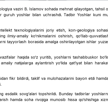
ologiya vaziri B. Islamov sohada mehnat qilayotgan, tahsil 
bir guruh yoshlar bilan uchrashdi. Tadbir Yoshlar kuni m
tellekt texnologiyalarini joriy etish, kon-geologiya soha
ing ilmiy-amaliy ko‘nikmalarini oshirish, qo‘llab-quvvatl
rni tayyorlash borasida amalga oshirilayotgan ishlar yuzas
azifalar haqida so‘z yuritib, yoshlarni tashabbuskor bo‘li
i amaliy natijalarga aylantirish yo‘lida qat’iyat bilan haraka
idan fikr bildirdi, taklif va mulohazalarini bayon etdi hamd
.
 esdalik sovg‘alari topshirildi. Bunday tadbirlar yoshlarni
qarish hamda soha rivojiga munosib hissa qo‘shishiga xizma