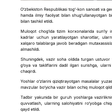
O‘zbekiston Respublikasi tog‘-kon sanoati va ge
hamda ilmiy faoliyat bilan shug‘ullanayotgan 
bilan tashkil etildi.
Muloqot chog‘ida tizim korxonalarida sun’iy in
kadrlar uchun yaratilayotgan sharoitlar, ularn
xalqaro talablarga javob beradigan mutaxassisla
almashildi.
Shuningdek, vazir soha oldida turgan ustuvor v
g‘oya va takliflarini dadil ilgari surishga, ularn
chaqirdi.
Yoshlar o‘zlarini qiziqtirayotgan masalalar yuzas
mavzular bo‘yicha vazir bilan ochiq muloqot qildi
Tadbir yakunida bir guruh yoshlarga vazirlikning
quvvatlash, ularning salohiyatini ro‘yobga chi
qayd etildi.