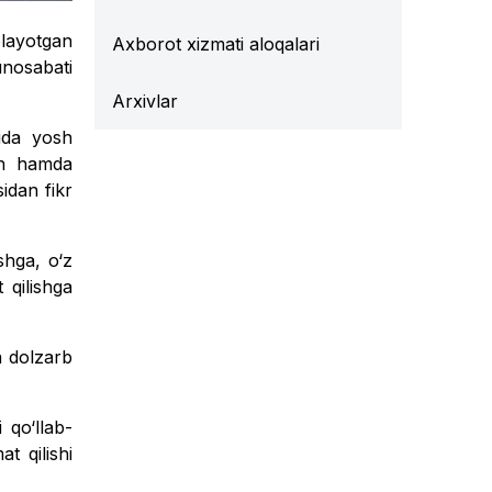
olayotgan
Axborot xizmati aloqalari
unosabati
Arxivlar
sida yosh
ash hamda
idan fikr
shga, o‘z
t qilishga
a dolzarb
 qo‘llab-
t qilishi