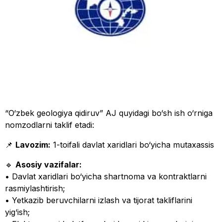
“O‘zbek geologiya qidiruv” AJ quyidagi bo‘sh ish o‘rniga
nomzodlarni taklif etadi:
📌
Lavozim:
1-toifali davlat xaridlari bo‘yicha mutaxassis
🔹
Asosiy vazifalar:
• Davlat xaridlari bo‘yicha shartnoma va kontraktlarni
rasmiylashtirish;
• Yetkazib beruvchilarni izlash va tijorat takliflarini
yig‘ish;