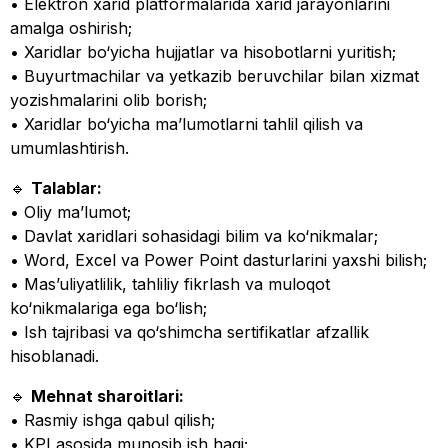
• Elektron xarid platformalarida xarid jarayonlarini
amalga oshirish;
• Xaridlar bo‘yicha hujjatlar va hisobotlarni yuritish;
• Buyurtmachilar va yetkazib beruvchilar bilan xizmat
yozishmalarini olib borish;
• Xaridlar bo‘yicha ma’lumotlarni tahlil qilish va
umumlashtirish.
🔹
Talablar:
• Oliy ma’lumot;
• Davlat xaridlari sohasidagi bilim va ko‘nikmalar;
• Word, Excel va Power Point dasturlarini yaxshi bilish;
• Mas’uliyatlilik, tahliliy fikrlash va muloqot
ko‘nikmalariga ega bo‘lish;
• Ish tajribasi va qo‘shimcha sertifikatlar afzallik
hisoblanadi.
🔹
Mehnat sharoitlari:
• Rasmiy ishga qabul qilish;
• KPI asosida munosib ish haqi;