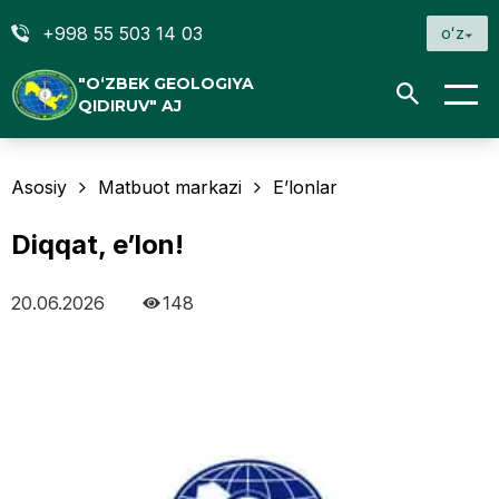
+998 55 503 14 03
oʻz
"O‘ZBEK GEOLOGIYA
QIDIRUV" AJ
Asosiy
Matbuot markazi
E’lonlar
Diqqat, e’lon!
20.06.2026
148