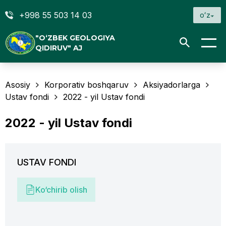
+998 55 503 14 03
oʻz
"O‘ZBEK GEOLOGIYA
QIDIRUV" AJ
Asosiy
Korporativ boshqaruv
Aksiyadorlarga
Ustav fondi
2022 - yil Ustav fondi
2022 - yil Ustav fondi
USTAV FONDI
Ko‘chirib olish