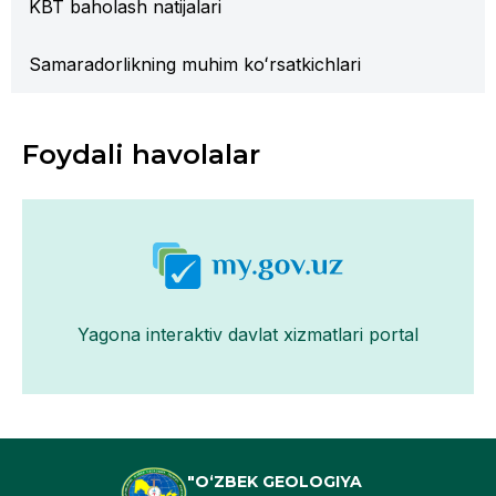
KBT baholash natijalari
Samaradorlikning muhim koʻrsatkichlari
Foydali havolalar
Yagona interaktiv davlat xizmatlari portal
"O‘ZBEK GEOLOGIYA