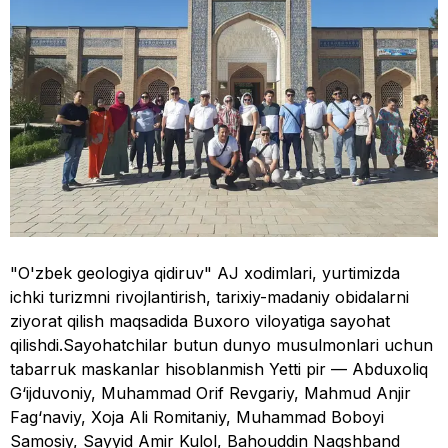
"O'zbek geologiya qidiruv" AJ xodimlari, yurtimizda
ichki turizmni rivojlantirish, tarixiy-madaniy obidalarni
ziyorat qilish maqsadida Buxoro viloyatiga sayohat
qilishdi.Sayohatchilar butun dunyo musulmonlari uchun
tabarruk maskanlar hisoblanmish Yetti pir — Abduxoliq
G‘ijduvoniy, Muhammad Orif Revgariy, Mahmud Anjir
Fag‘naviy, Xoja Ali Romitaniy, Muhammad Boboyi
Samosiy, Sayyid Amir Kulol, Bahouddin Naqshband