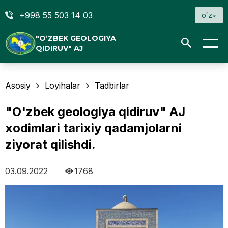
+998 55 503 14 03
oʻz
"O‘ZBEK GEOLOGIYA
QIDIRUV" AJ
Asosiy
Loyihalar
Tadbirlar
"O'zbek geologiya qidiruv" AJ
xodimlari tarixiy qadamjolarni
ziyorat qilishdi.
03.09.2022
1768