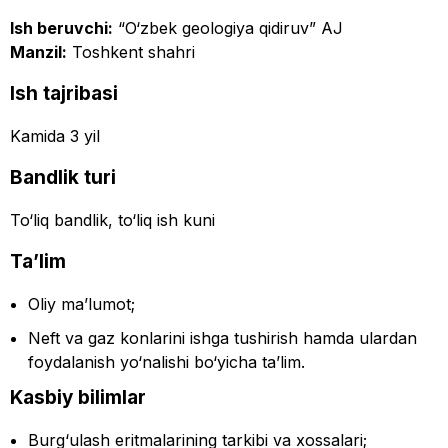
Ish beruvchi:
“O‘zbek geologiya qidiruv” AJ
Manzil:
Toshkent shahri
Ish tajribasi
Kamida 3 yil
Bandlik turi
To‘liq bandlik, to‘liq ish kuni
Ta’lim
Oliy ma’lumot;
Neft va gaz konlarini ishga tushirish hamda ulardan
foydalanish yo‘nalishi bo‘yicha ta’lim.
Kasbiy bilimlar
Burg‘ulash eritmalarining tarkibi va xossalari;