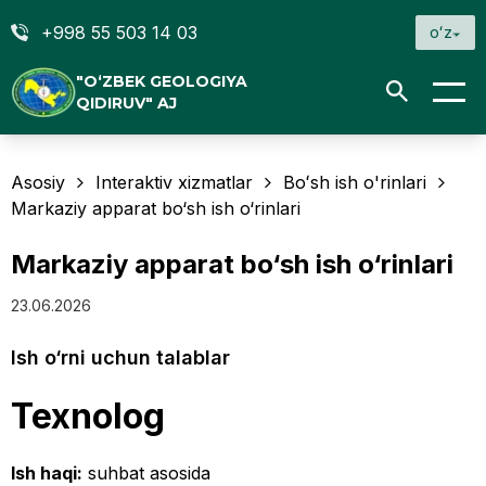
+998 55 503 14 03
oʻz
"O‘ZBEK GEOLOGIYA
QIDIRUV" AJ
Asosiy
Interaktiv xizmatlar
Boʻsh ish o'rinlari
Markaziy apparat bo‘sh ish o‘rinlari
Markaziy apparat bo‘sh ish o‘rinlari
23.06.2026
Ish o‘rni uchun talablar
Texnolog
Ish haqi:
suhbat asosida