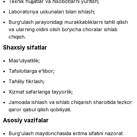
Texnik hujjatlar va hisobotlarni yuritish;
Laboratoriya uskunalari bilan ishlash;
Burg‘ulash jarayonidagi murakkabliklarni tahlil qilish
va ularning oldini olish bo‘yicha choralar ishlab
chiqish.
Shaxsiy sifatlar
Mas’uliyatlilik;
Tafsilotlarga e’tibor;
Tahliliy fikrlash;
Xizmat safarlariga tayyorlik;
Jamoada ishlash va ishlab chiqarish sharoitida tezkor
qaror qabul qilish qobiliyati.
Asosiy vazifalar
Burg‘ulash maydonchasida eritma sifatini nazorat