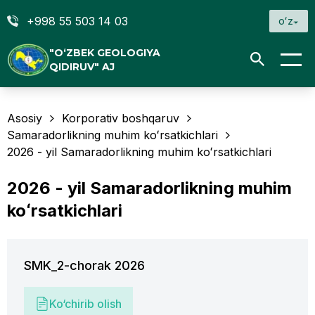
+998 55 503 14 03
oʻz
"O‘ZBEK GEOLOGIYA
QIDIRUV" AJ
Asosiy
Korporativ boshqaruv
Samaradorlikning muhim koʻrsatkichlari
2026 - yil Samaradorlikning muhim koʻrsatkichlari
2026 - yil Samaradorlikning muhim
koʻrsatkichlari
SMK_2-chorak 2026
Ko‘chirib olish