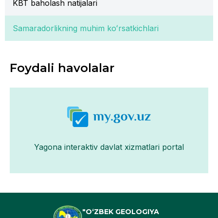
KBT baholash natijalari
Samaradorlikning muhim koʻrsatkichlari
Foydali havolalar
Yagona interaktiv davlat xizmatlari portal
"O‘ZBEK GEOLOGIYA