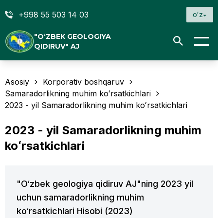
+998 55 503 14 03
oʻz
"O‘ZBEK GEOLOGIYA
QIDIRUV" AJ
Asosiy
Korporativ boshqaruv
Samaradorlikning muhim koʻrsatkichlari
2023 - yil Samaradorlikning muhim koʻrsatkichlari
2023 - yil Samaradorlikning muhim
koʻrsatkichlari
"O‘zbek geologiya qidiruv AJ"ning 2023 yil
uchun samaradorlikning muhim
ko‘rsatkichlari Hisobi (2023)