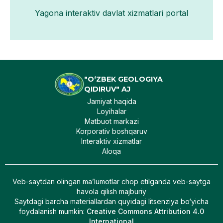
Yagona interaktiv davlat xizmatlari portal
"O‘ZBEK GEOLOGIYA
QIDIRUV" AJ
Jamiyat haqida
Loyihalar
Matbuot markazi
Korporativ boshqaruv
Interaktiv xizmatlar
Aloqa
Veb-saytdan olingan maʼlumotlar chop etilganda veb-saytga
havola qilish majburiy
Saytdagi barcha materiallardan quyidagi litsenziya bo‘yicha
foydalanish mumkin
:
Creative Commons Attribution 4.0
International