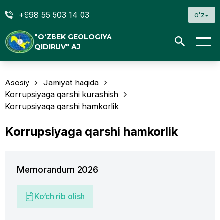
+998 55 503 14 03
oʻz
"O‘ZBEK GEOLOGIYA
QIDIRUV" AJ
Asosiy
Jamiyat haqida
Korrupsiyaga qarshi kurashish
Korrupsiyaga qarshi hamkorlik
Korrupsiyaga qarshi hamkorlik
Memorandum 2026
Ko‘chirib olish